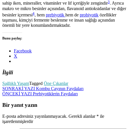
3
sahip iken, mineraller, vitaminler ve lif içeriğiyle zengindir
. Ayrıca
makro ve mikro besinler açısından, flavanoid antioksidanlar ve diğer
4
besinler içermesi
, hem
prebiyotik
hem de
probiyotik
özellikler
taşıması, kimçiyi fermente beslenme ve insan sağlığı açısından
önemli bir yere konumlandırmaktadır.
Bunu paylaş:
Facebook
X
İlgili
Sağlıklı Yaşam
Tagged
Öne Çıkanlar
Yazı
SONRAKİ YAZI
Kombu Çayının Faydaları
ÖNCEKİ YAZI
Prebiyotiklerin Faydaları
gezinmesi
Bir yanıt yazın
E-posta adresiniz yayınlanmayacak.
Gerekli alanlar
*
ile
işaretlenmişlerdir