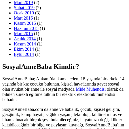
Mart 2019
(2)
Şubat 2019
(2)
Ocak 2019
(3)
Mart 2016
(1)
Kasım 2015
(1)
Haziran 2015
(1)
Mart 2015
(1)
Aralık 2014
(1)
Kasım 2014
(1)
Ekim 2014
(1)
Eylül 2014
(1)
SosyalAnneBaba Kimdir?
SosyalAnneBaba; Ankara’da ikamet eden, 18 yaşında bir erkek, 14
yaşında bir kız çocuğu bulunan, kişisel hayatlarında gayet sosyal
olan avukat bir anne ile sosyal medyada
Mide Mühendisi
olarak da
bilinen sürekli eğitime tutkun bir elektrik-elektronik mühendisi
babadır.
SosyalAnneBaba.com da anne ve babalık, çocuk, kişisel gelişim,
gezginlik, kamp hayatı, sağlıklı yaşam, teknoloji, kültürel miras ve
ilham alınacak birçok şeyi bulabileceğiniz, hayatınıza değişiklikler
katabileceğiniz bir bilgi ve paylaşım kaynağı, SosyalAnneBaba’nın