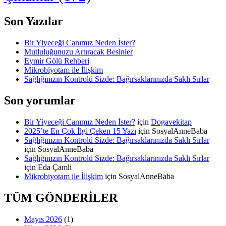
Son Yazılar
Bir Yiyeceği Canımız Neden İster?
Mutluluğunuzu Artıracak Besinler
Eymir Gölü Rehberi
Mikrobiyotam ile İlişkim
Sağlığınızın Kontrolü Sizde: Bağırsaklarınızda Saklı Sırlar
Son yorumlar
Bir Yiyeceği Canımız Neden İster?
için
Dogavekitap
2025’te En Çok İlgi Çeken 15 Yazı
için
SosyalAnneBaba
Sağlığınızın Kontrolü Sizde: Bağırsaklarınızda Saklı Sırlar
için
SosyalAnneBaba
Sağlığınızın Kontrolü Sizde: Bağırsaklarınızda Saklı Sırlar
için
Eda Çamli
Mikrobiyotam ile İlişkim
için
SosyalAnneBaba
TÜM GÖNDERİLER
Mayıs 2026
(1)