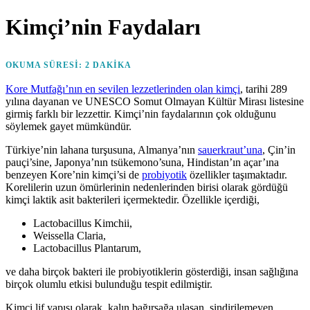
on
Kimçi’nin Faydaları
OKUMA SÜRESI:
2
DAKIKA
Kore Mutfağı’nın en sevilen lezzetlerinden olan kimçi
, tarihi 289
yılına dayanan ve UNESCO Somut Olmayan Kültür Mirası listesine
girmiş farklı bir lezzettir. Kimçi’nin faydalarının çok olduğunu
söylemek gayet mümkündür.
Türkiye’nin lahana turşusuna, Almanya’nın
sauerkraut’una
, Çin’in
pauçi’sine, Japonya’nın tsükemono’suna, Hindistan’ın açar’ına
benzeyen Kore’nin kimçi’si de
probiyotik
özellikler taşımaktadır.
Korelilerin uzun ömürlerinin nedenlerinden birisi olarak gördüğü
kimçi laktik asit bakterileri içermektedir. Özellikle içerdiği,
Lactobacillus Kimchii,
Weissella Claria,
Lactobacillus Plantarum,
ve daha birçok bakteri ile probiyotiklerin gösterdiği, insan sağlığına
birçok olumlu etkisi bulunduğu tespit edilmiştir.
Kimçi lif yapısı olarak, kalın bağırsağa ulaşan, sindirilemeyen