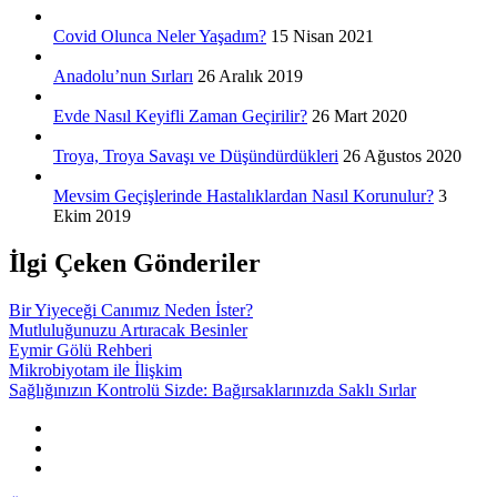
Covid Olunca Neler Yaşadım?
15 Nisan 2021
Anadolu’nun Sırları
26 Aralık 2019
Evde Nasıl Keyifli Zaman Geçirilir?
26 Mart 2020
Troya, Troya Savaşı ve Düşündürdükleri
26 Ağustos 2020
Mevsim Geçişlerinde Hastalıklardan Nasıl Korunulur?
3
Ekim 2019
İlgi Çeken Gönderiler
Bir Yiyeceği Canımız Neden İster?
Mutluluğunuzu Artıracak Besinler
Eymir Gölü Rehberi
Mikrobiyotam ile İlişkim
Sağlığınızın Kontrolü Sizde: Bağırsaklarınızda Saklı Sırlar
Instagram
Facebook
TWITTER