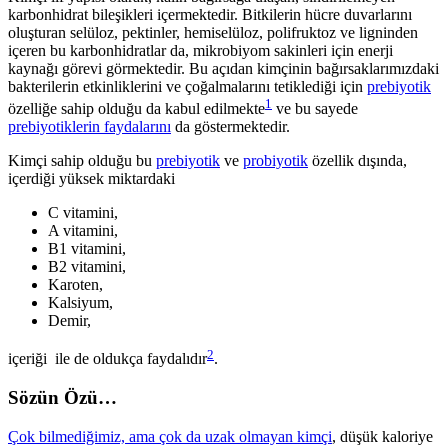
karbonhidrat bileşikleri içermektedir. Bitkilerin hücre duvarlarını
oluşturan selüloz, pektinler, hemiselüloz, polifruktoz ve ligninden
içeren bu karbonhidratlar da, mikrobiyom sakinleri için enerji
kaynağı görevi görmektedir. Bu açıdan kimçinin bağırsaklarımızdaki
bakterilerin etkinliklerini ve çoğalmalarını tetiklediği için
prebiyotik
1
özelliğe sahip olduğu da kabul edilmekte
ve bu sayede
prebiyotiklerin faydalarını
da göstermektedir.
Kimçi sahip olduğu bu
prebiyotik
ve
probiyotik
özellik dışında,
içerdiği yüksek miktardaki
C vitamini,
A vitamini,
B1 vitamini,
B2 vitamini,
Karoten,
Kalsiyum,
Demir,
2
içeriği ile de oldukça faydalıdır
.
Sözün Özü…
Çok bilmediğimiz, ama çok da uzak olmayan kimçi
, düşük kaloriye