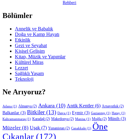
Rehberi
Bölümler
Annelik ve Babalık
Doğa ve Kamp Hayatı
Etkinlik
Gezi ve Seyahat
Kişisel Gelişim
Kitap, Müzik ve Yapımlar
Kültürel Miras
Lezzet
Sağlıklı Yaşam
Teknoloji
Ne Arıyoruz?
Ankara
(10)
Antik Kentler
(6)
Almanya
(2)
Arnavutluk
(2)
Adana
(1)
Bitkiler
(13)
Balkanlar
(3)
Eymir
(3)
Datça
(1)
Gaziantep
(1)
Hatay
(1)
Münih
(3)
Karadağ
(2)
Makedonya
(2)
Muğla
(2)
Kahramanmaraş
(1)
Manisa
(1)
Öne
Müzeler
(8)
Uşak
(7)
Yunanistan
(2)
Çanakkale
(1)
Çıkanlar
(172)