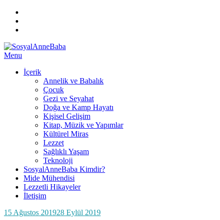
Instagram
Facebook
TWITTER
ARA
Skip
Menu
SosyalAnneBaba
Her Perşembe Saat 10:00'da Yeni ve İlgi Çekici Bilgi!
to
İçerik
content
Annelik ve Babalık
Çocuk
Gezi ve Seyahat
Doğa ve Kamp Hayatı
Kişisel Gelişim
Kitap, Müzik ve Yapımlar
Kültürel Miras
Lezzet
Sağlıklı Yaşam
Teknoloji
SosyalAnneBaba Kimdir?
Mide Mühendisi
Lezzetli Hikayeler
İletişim
Posted
by
15 Ağustos 2019
SosyalAnneBaba
28 Eylül 2019