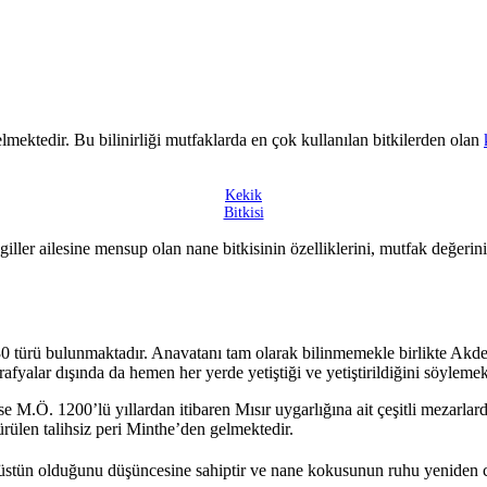
mektedir. Bu bilinirliği mutfaklarda en çok kullanılan bitkilerden olan
Kekik
Bitkisi
giller ailesine mensup olan nane bitkisinin özelliklerini, mutfak değer
a 30 türü bulunmaktadır. Anavatanı tam olarak bilinmemekle birlikte Akd
rafyalar dışında da hemen her yerde yetiştiği ve yetiştirildiğini söyleme
r ise M.Ö. 1200’lü yıllardan itibaren Mısır uygarlığına ait çeşitli mezar
türülen talihsiz peri Minthe’den gelmektedir.
 üstün olduğunu düşüncesine sahiptir ve nane kokusunun ruhu yeniden ca