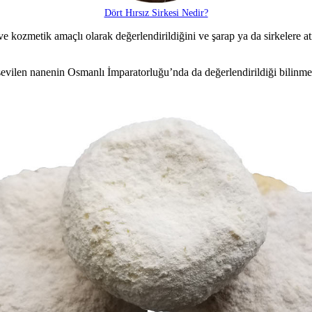
Dört Hırsız Sirkesi Nedir?
ozmetik amaçlı olarak değerlendirildiğini ve şarap ya da sirkelere atılar
len nanenin Osmanlı İmparatorluğu’nda da değerlendirildiği bilinmekte