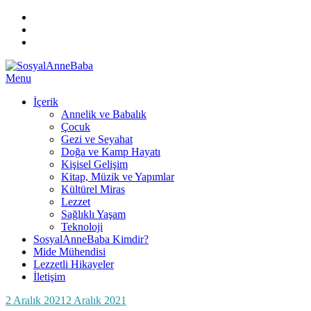
Instagram
Facebook
TWITTER
ARA
Skip
Menu
SosyalAnneBaba
Her Perşembe Saat 10:00'da Yeni ve İlgi Çekici Bilgi!
to
İçerik
content
Annelik ve Babalık
Çocuk
Gezi ve Seyahat
Doğa ve Kamp Hayatı
Kişisel Gelişim
Kitap, Müzik ve Yapımlar
Kültürel Miras
Lezzet
Sağlıklı Yaşam
Teknoloji
SosyalAnneBaba Kimdir?
Mide Mühendisi
Lezzetli Hikayeler
İletişim
Posted
by
2 Aralık 2021
SosyalAnneBaba
2 Aralık 2021