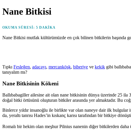
on
Nane Bitkisi
OKUMA SÜRESI:
5
DAKIKA
Nane Bitkisi mutfak kültürümüzde en çok bilinen bitkilerin başında gel
Tıpkı
Fesleğen
,
adaçayı
,
mercanköşk
,
biberiye
ve
kekik
gibi ballıbaba
tanıyalım mı?
Nane Bitkisinin Kökeni
Ballıbabagiller ailesine ait olan nane bitkisinin dünya üzerinde 25 il
doğal bitki örtüsünü oluşturan bitkiler arasında yer almaktadır. Bu coğ
Binlerce yıldır insanoğlu ile birlikte var olan naneye dair ilk bulgula
da, yeraltı tanrısı Hades’in kıskanç karısı tarafından bir bitkiye dönüş
Romalı bir hekim olan meşhur Pilnius nanenin diğer bitkilerden daha