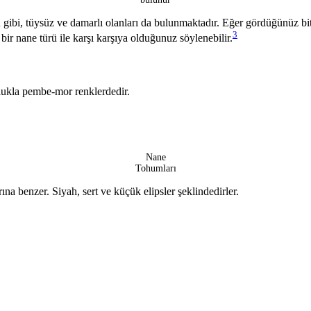
uğu gibi, tüysüz ve damarlı olanları da bulunmaktadır. Eğer gördüğünüz b
3
bir nane türü ile karşı karşıya olduğunuz söylenebilir.
lukla pembe-mor renklerdedir.
Nane
Tohumları
a benzer. Siyah, sert ve küçük elipsler şeklindedirler.