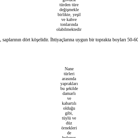
türden türe
değişmekle
birlikte, yeşil
ve kahve
tonlarında
olabilmektedir
 saplarının dört köşelidir. İhtiyaçlarına uygun bir toprakta boyları 50-6
Nane
türleri
arasında
yaprakları
bu şekilde
damarlı
ve
kabartılı
olduğu
gibi,
tüylü ve
düz
örnekleri
de
bulunur