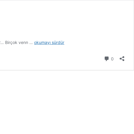
2024
ever… Birçok venn …
okumayı sürdür
Yılı
Değerlendirmesi
Yorum
0