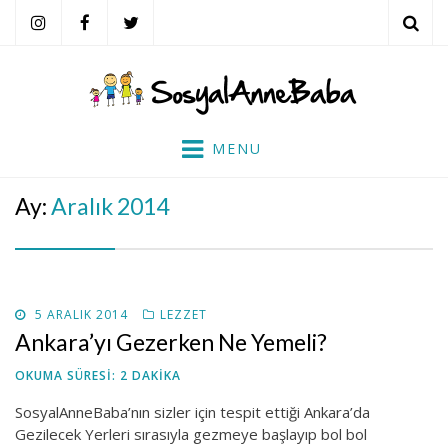
ARA
SosyalAnneBaba
Her Perşembe Saat 10:00'da Yeni ve İlgi Çekici Bilgi!
MENU
Ay:
Aralık 2014
POSTED
5 ARALIK 2014
LEZZET
ON
Ankara’yı Gezerken Ne Yemeli?
OKUMA SÜRESI:
2
DAKIKA
SosyalAnneBaba’nın sizler için tespit ettiği Ankara’da
Gezilecek Yerleri sırasıyla gezmeye başlayıp bol bol