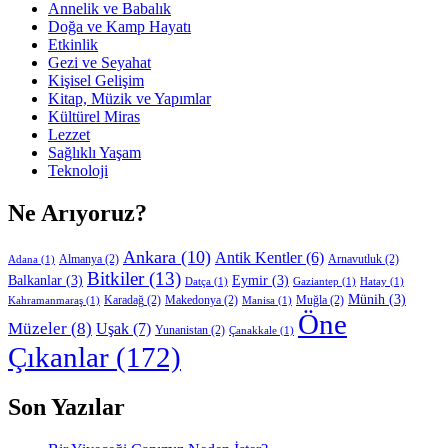
Annelik ve Babalık
Doğa ve Kamp Hayatı
Etkinlik
Gezi ve Seyahat
Kişisel Gelişim
Kitap, Müzik ve Yapımlar
Kültürel Miras
Lezzet
Sağlıklı Yaşam
Teknoloji
Ne Arıyoruz?
Ankara
(10)
Antik Kentler
(6)
Almanya
(2)
Arnavutluk
(2)
Adana
(1)
Bitkiler
(13)
Balkanlar
(3)
Eymir
(3)
Datça
(1)
Gaziantep
(1)
Hatay
(1)
Münih
(3)
Karadağ
(2)
Makedonya
(2)
Muğla
(2)
Kahramanmaraş
(1)
Manisa
(1)
Öne
Müzeler
(8)
Uşak
(7)
Yunanistan
(2)
Çanakkale
(1)
Çıkanlar
(172)
Son Yazılar