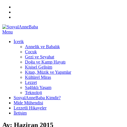
Instagram
Facebook
TWITTER
ARA
Skip
Menu
SosyalAnneBaba
Her Perşembe Saat 10:00'da Yeni ve İlgi Çekici Bilgi!
to
İçerik
content
Annelik ve Babalık
Çocuk
Gezi ve Seyahat
Doğa ve Kamp Hayatı
Kişisel Gelişim
Kitap, Müzik ve Yapımlar
Kültürel Miras
Lezzet
Sağlıklı Yaşam
Teknoloji
SosyalAnneBaba Kimdir?
Mide Mühendisi
Lezzetli Hikayeler
İletişim
Ay:
Haziran 2015