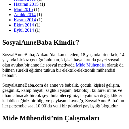
Haziran 2015
(1)
Mart 2015
(1)
Aralık 2014
(1)
Kasım 2014
(1)
Ekim 2014
(1)
Eylül 2014
(1)
SosyalAnneBaba Kimdir?
SosyalAnneBaba; Ankara’da ikamet eden, 18 yaşında bir erkek, 14
yaşında bir kız çocuğu bulunan, kişisel hayatlarında gayet sosyal
olan avukat bir anne ile sosyal medyada
Mide Mühendisi
olarak da
bilinen sürekli eğitime tutkun bir elektrik-elektronik mühendisi
babadır.
SosyalAnneBaba.com da anne ve babalık, çocuk, kişisel gelişim,
gezginlik, kamp hayatı, sağlıklı yaşam, teknoloji, kültürel miras ve
ilham alınacak birçok şeyi bulabileceğiniz, hayatınıza değişiklikler
katabileceğiniz bir bilgi ve paylaşım kaynağı, SosyalAnneBaba’nın
her perşembe saat 10.00’da yeni bir gönderi paylaştığı blogudur.
Mide Mühendisi’nin Çalışmaları