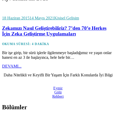
Posted
18 Haziran 2015
14 Mayıs 2021
Kişisel Gelişim
on
Zekamızı Nasıl Geliştirebiliriz? 7’den 70’e Herkes
İçin Zeka Geliştirme Uygulamaları
OKUMA SÜRESI:
4
DAKIKA
Bir işe girip, bir sürü işlerle ilgilenmeye başladığımız ve yaşın onlar
hanesi en az 3 ile başlayınca, hele hele bir…
DEVAMI...
Daha Nitelikli ve Keyifli Bir Yaşam İçin Farklı Konularda İyi Bilgi
Eymir
Gölü
Rehberi
Bölümler