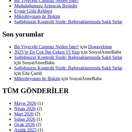
Bir Yiyeceği Canımız Neden İster?
Mutluluğunuzu Artıracak Besinler
Eymir Gölü Rehberi
Mikrobiyotam ile İlişkim
Sağlığınızın Kontrolü Sizde: Bağırsaklarınızda Saklı Sırlar
Son yorumlar
Bir Yiyeceği Canımız Neden İster?
için
Dogavekitap
2025’te En Çok İlgi Çeken 15 Yazı
için
SosyalAnneBaba
Sağlığınızın Kontrolü Sizde: Bağırsaklarınızda Saklı Sırlar
için
SosyalAnneBaba
Sağlığınızın Kontrolü Sizde: Bağırsaklarınızda Saklı Sırlar
için
Eda Çamli
Mikrobiyotam ile İlişkim
için
SosyalAnneBaba
TÜM GÖNDERİLER
Mayıs 2026
(1)
Nisan 2026
(2)
Mart 2026
(2)
Şubat 2026
(1)
Ocak 2026
(2)
Aralık 2025
(1)