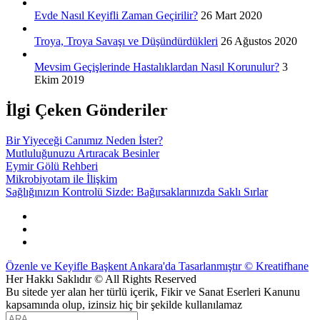
Evde Nasıl Keyifli Zaman Geçirilir?
26 Mart 2020
Troya, Troya Savaşı ve Düşündürdükleri
26 Ağustos 2020
Mevsim Geçişlerinde Hastalıklardan Nasıl Korunulur?
3
Ekim 2019
İlgi Çeken Gönderiler
Bir Yiyeceği Canımız Neden İster?
Mutluluğunuzu Artıracak Besinler
Eymir Gölü Rehberi
Mikrobiyotam ile İlişkim
Sağlığınızın Kontrolü Sizde: Bağırsaklarınızda Saklı Sırlar
Instagram
Facebook
TWITTER
Özenle ve Keyifle Başkent Ankara'da Tasarlanmıştır © Kreatifhane
Her Hakkı Saklıdır © All Rights Reserved
Bu sitede yer alan her türlü içerik, Fikir ve Sanat Eserleri Kanunu
kapsamında olup, izinsiz hiç bir şekilde kullanılamaz
Search
Magazine WordPress Themes
by DesignOrbital