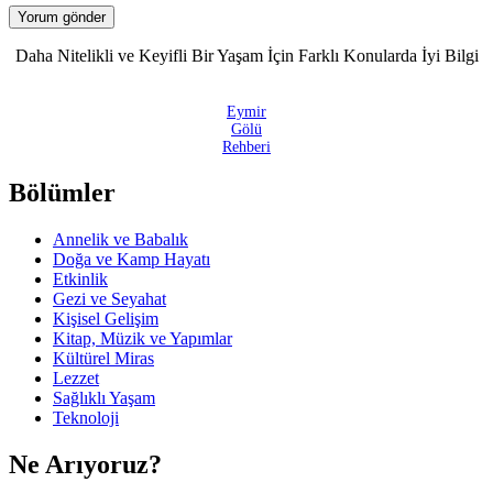
Daha Nitelikli ve Keyifli Bir Yaşam İçin Farklı Konularda İyi Bilgi
Eymir
Gölü
Rehberi
Bölümler
Annelik ve Babalık
Doğa ve Kamp Hayatı
Etkinlik
Gezi ve Seyahat
Kişisel Gelişim
Kitap, Müzik ve Yapımlar
Kültürel Miras
Lezzet
Sağlıklı Yaşam
Teknoloji
Ne Arıyoruz?