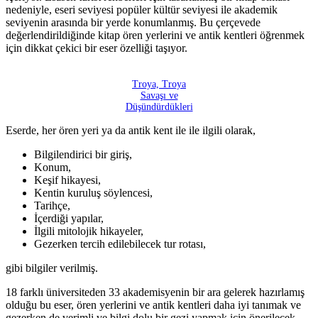
nedeniyle, eseri seviyesi popüler kültür seviyesi ile akademik
seviyenin arasında bir yerde konumlanmış. Bu çerçevede
değerlendirildiğinde kitap ören yerlerini ve antik kentleri öğrenmek
için dikkat çekici bir eser özelliği taşıyor.
Troya, Troya
Savaşı ve
Düşündürdükleri
Eserde, her ören yeri ya da antik kent ile ile ilgili olarak,
Bilgilendirici bir giriş,
Konum,
Keşif hikayesi,
Kentin kuruluş söylencesi,
Tarihçe,
İçerdiği yapılar,
İlgili mitolojik hikayeler,
Gezerken tercih edilebilecek tur rotası,
gibi bilgiler verilmiş.
18 farklı üniversiteden 33 akademisyenin bir ara gelerek hazırlamış
olduğu bu eser, ören yerlerini ve antik kentleri daha iyi tanımak ve
gezerken de verimli ve bilgi dolu bir gezi yapmak için önerilecek