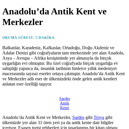
on
Anadolu’da Antik Kent ve
Merkezler
OKUMA SÜRESI:
5
DAKIKA
Balkanlar, Karadeniz, Kafkaslar, Ortadoğu, Doğu Akdeniz ve
Adalar Denizi gibi coğrafyaların tam merkezinde yer alan Anadolu,
Asya – Avrupa – Afrika kesişiminde yer almasıyla da birçok
uygarlığın evi olmuştur. Bu özel coğrafyada birçok uygarlığa ev
sahipliği yapınca da, insanlık tarihinin binlerce yıllık medeniyet
macerasında sayısız eserler ortaya çıkmıştır. Anadolu’da Antik Kent
ve Merkezler adlı eser de ülkemizdeki önde gelen antik kentleri
anlatan eser özelliği taşıyor.
Sardes
Antik
Kenti
Anadolu’da Antik Kent ve Merkezler,
Sardes
gibi
Troya
gibi
ülkemizde yer alan 31 ören yeri ya da antik kente dair bilgiler
içeriyor. Esasen turist rehberleri için tasarlanmış bir kitap olması