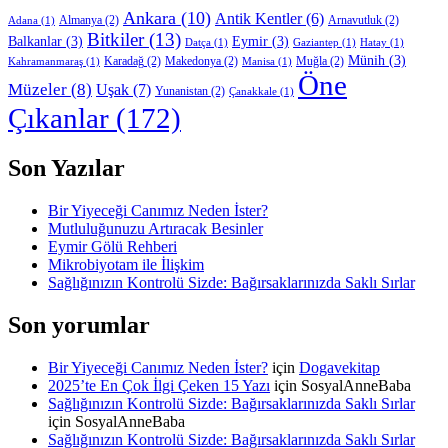
Ankara
(10)
Antik Kentler
(6)
Almanya
(2)
Arnavutluk
(2)
Adana
(1)
Bitkiler
(13)
Balkanlar
(3)
Eymir
(3)
Datça
(1)
Gaziantep
(1)
Hatay
(1)
Münih
(3)
Karadağ
(2)
Makedonya
(2)
Muğla
(2)
Kahramanmaraş
(1)
Manisa
(1)
Öne
Müzeler
(8)
Uşak
(7)
Yunanistan
(2)
Çanakkale
(1)
Çıkanlar
(172)
Son Yazılar
Bir Yiyeceği Canımız Neden İster?
Mutluluğunuzu Artıracak Besinler
Eymir Gölü Rehberi
Mikrobiyotam ile İlişkim
Sağlığınızın Kontrolü Sizde: Bağırsaklarınızda Saklı Sırlar
Son yorumlar
Bir Yiyeceği Canımız Neden İster?
için
Dogavekitap
2025’te En Çok İlgi Çeken 15 Yazı
için
SosyalAnneBaba
Sağlığınızın Kontrolü Sizde: Bağırsaklarınızda Saklı Sırlar
için
SosyalAnneBaba
Sağlığınızın Kontrolü Sizde: Bağırsaklarınızda Saklı Sırlar