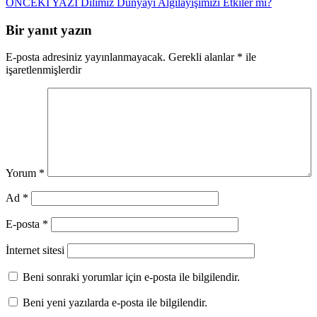
ÖNCEKİ YAZI
Dilimiz Dünyayı Algılayışımızı Etkiler mi?
gezinmesi
Bir yanıt yazın
E-posta adresiniz yayınlanmayacak.
Gerekli alanlar
*
ile
işaretlenmişlerdir
Yorum
*
Ad
*
E-posta
*
İnternet sitesi
Beni sonraki yorumlar için e-posta ile bilgilendir.
Beni yeni yazılarda e-posta ile bilgilendir.