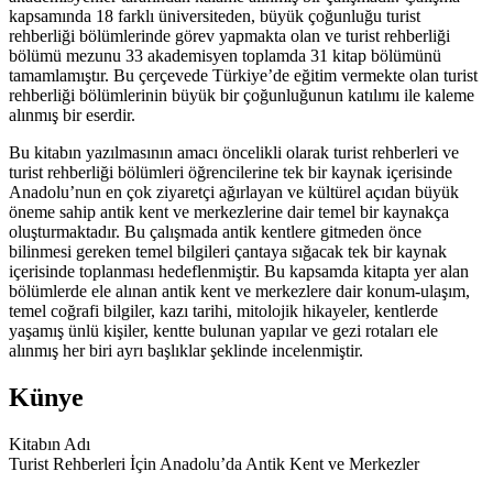
kapsamında 18 farklı üniversiteden, büyük çoğunluğu turist
rehberliği bölümlerinde görev yapmakta olan ve turist rehberliği
bölümü mezunu 33 akademisyen toplamda 31 kitap bölümünü
tamamlamıştır. Bu çerçevede Türkiye’de eğitim vermekte olan turist
rehberliği bölümlerinin büyük bir çoğunluğunun katılımı ile kaleme
alınmış bir eserdir.
Bu kitabın yazılmasının amacı öncelikli olarak turist rehberleri ve
turist rehberliği bölümleri öğrencilerine tek bir kaynak içerisinde
Anadolu’nun en çok ziyaretçi ağırlayan ve kültürel açıdan büyük
öneme sahip antik kent ve merkezlerine dair temel bir kaynakça
oluşturmaktadır. Bu çalışmada antik kentlere gitmeden önce
bilinmesi gereken temel bilgileri çantaya sığacak tek bir kaynak
içerisinde toplanması hedeflenmiştir. Bu kapsamda kitapta yer alan
bölümlerde ele alınan antik kent ve merkezlere dair konum-ulaşım,
temel coğrafi bilgiler, kazı tarihi, mitolojik hikayeler, kentlerde
yaşamış ünlü kişiler, kentte bulunan yapılar ve gezi rotaları ele
alınmış her biri ayrı başlıklar şeklinde incelenmiştir.
Künye
Kitabın Adı
Turist Rehberleri İçin Anadolu’da Antik Kent ve Merkezler