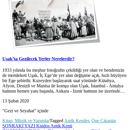
Uşak’ta Gezilecek Yerler Nerelerdir?
1933 yılında bu meşhur fotoğrafın çekildiği yer olan ve bendenizin
de memleketi Uşak, İç Ege’de yer alan değişime açık, hızlı büyüyen
bir Ege şehirdir. Kuzeyden başlayarak saat yönünde Kütahya,
Afyon, Denizli ve Manisa ile komşu olan Uşak, İstanbul - Antalya
hattının hemen yanı başında, Ankara - İzmir hattının ise üzerinde…
13 Şubat 2020
"Gezi ve Seyahat" içinde
Kitap, Müzik ve Yapımlar
Tagged
Antik Kentler
,
Öne Çıkanlar
Yazı
SONRAKİ YAZI
Knidos Antik Kenti