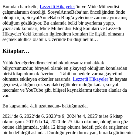
Buradan hareketle,
Lezzetli Hikayeler
’in ve Mide Mühendisi
çalışmalarının önceliği, SosyalAnneBaba’nın önceliğinden önde
olduğu için, SosyalAnneBaba Blog’a yeterince zaman ayırmamış
olduğum gözüküyor. Bu anlamda belki bir ayarlama yapıp,
yazılacak konuları, Mide Mühendisi Blog konuları ve Lezzetli
Hikayeler’deki konuları ilgilendiren konuları ile ilişkili olmasını
seçmek akıllıca olabilir. Üzerinde bir düşünelim…
Kitaplar…
Yıllık özdeğerlendirmelerimi okuduysanız muhakkak
biliyorsunuzdur, bireysel olarak en şikayetçi olduğum konulardan
birisi kitap okumak üzerine… Tabii bu hedefe varma gayretimi
olumsuz etkileyen etkenler arasında,
Lezzetli Hikayeler
’in hayata
geçmesi, aldığım çok sayıdaki eğitimler olduğu kadar, sosyal
mecralar ve YouTube gibi bilişsel kaynaklarımı tüketen alanlar da
var.
Bu kapsamda -lafı uzatmadan- baktığımızda,
2021’de 6, 2022’de 6, 2023’te 9, 2024’te 4, 2025’te ise 6 kitap
okumuşum. 2019’da 14, 2020’de 25 kitap okumuş olduğumu göz
önüne aldığımızda, yılda 12 kitap okuma hedefi çok da erişilemez
bir hedef değil aslında. Durduğu yerde durmayan, burada görünenin