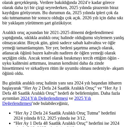
olarak gerçekleşmiş. Verilere bakıldığında 2024’e kadar görece
olarak daha iyi bir çizgi seyrederken, 2025 yılında şirazenin biraz
kaydığını görüyorum. Bu durumun da, 2025 yılında ipleri çok da
sıkı tutmamanın bir sonucu olduğu çok açık. 2026 yılı için daha sıkı
bir yaklaşım yürütmem şart gözüküyor.
Aralıklı oruç açısından bir 2021-2025 dönemi değerlendirmesi
yaptığımda, sıklıkla aralıklı oruç halinde olduğumu söylemem yanlış
olmayacaktır. Birçok gün, günü sadece sabah kahvaltısı ve öğle
yemeği tamamlamıştım. Yer yer, bedeni şaşırtma amaçlı olarak,
atlanacak öğünü bazen kahvaltı nadiren de öğlen yemeği olarak
seçtiğim oldu. Ancak temel olarak bırakmayı tercih ettiğim öğün -
uyku kalitesini arttırması, insanın kendisini daha da zinde
hissettirmesi ve sirkadiyen ritim ile uyumlu olması nedeniyle- akşam
öğünü oldu.
Bu günlük aralıklı oruç halinin yanı sıra 2024 yılı başından itibaren
başlayarak “Her Ay 2 Defa 24 Saatlik Aralıklı Oruç” ve “Her Ay 1
Defa 48 Saatlik Aralıklı Oruç” hedefi de belirlemiştim. Daha fazla
ayrıntıları
2024 Yılı Değerlendirmesi
ve
2025 Yılı
Değerlendirmesi
’nde bulabileceğiniz,
“Her Ay 2 Defa 24 Saatlik Aralıklı Oruç Tutma” hedefini
2024 yılında 8/12, 2025 yılında ise 3/12,
“Her Ay 1 Defa 48 Saatlik Aralıklı Oruç” hedefini ise 2024