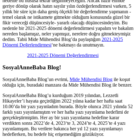
nedenle bu hususa tekrar değinmeyeceğim. Ancak hazır elimde
geriye dönüp olarak hatırı sayılır yılın özdeğerlendirmesi varken, 5
yıllık bir süre için daha geniş ölçekli bir değerlendirme yapmanın -
temel olarak ne istikamete gitmekte olduğum konusunda güzel bir
fikir vereceği düşüncesiyle- yararlı olacağı düşüncesindeyim. Bu
nedenle bir 2021-2025 dönemi değerlendirmesi yapalım ve bakalım
nereden başlamışız, neler yapmışız, nerelere doğru gitmekteymişiz
dedim. Tabii Mide Mühendisi Blog’da paylaştığım
2021-2025
Dönemi Değerlendirmesi
‘ne bakmayı da unutmayın.
2021-2025 Dönemi Değerlendirmesi
SosyalAnneBaba Blog!
SosyalAnneBaba Blog’un evrimi,
Mide Mühendisi Blog
ile koşut
olduğu için, buradaki manzara da Mide Mühendisi Blog ile benzer.
SosyalAnneBaba Blog’u kurduğum 2019 yılından, Lezzetli
Hikayeler’i hayata geçirdiğim 2022 yılına kadar her hafta saat
10.00’da bir yazı yayınladım burada. Böyle olunca 2021 yılında 52
farklı yazı yayınlamıştım ve her hafta yazı yayınlama hedefimi de
gerçekleştirmiştim. Her ay bir yazı yayınlama hedefine karar
verdikten sonra 2022’de 4, 2023‘te 3, 2024’te 4, 2025’te 4 yazı
yayınlamışım. Bu verilere bakınca her yıl 12 yazı yayınlamayı
hedeflerken, bu hedefe hiç erişemediğim gözüküyor.