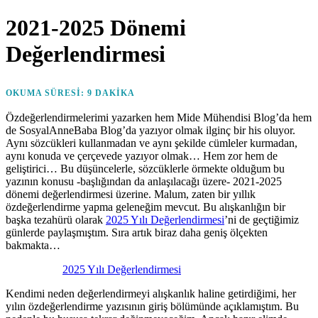
on
2021-2025 Dönemi
Değerlendirmesi
OKUMA SÜRESI:
9
DAKIKA
Özdeğerlendirmelerimi yazarken hem Mide Mühendisi Blog’da hem
de SosyalAnneBaba Blog’da yazıyor olmak ilginç bir his oluyor.
Aynı sözcükleri kullanmadan ve aynı şekilde cümleler kurmadan,
aynı konuda ve çerçevede yazıyor olmak… Hem zor hem de
geliştirici… Bu düşüncelerle, sözcüklerle örmekte olduğum bu
yazının konusu -başlığından da anlaşılacağı üzere- 2021-2025
dönemi değerlendirmesi üzerine. Malum, zaten bir yıllık
özdeğerlendirme yapma geleneğim mevcut. Bu alışkanlığın bir
başka tezahürü olarak
2025 Yılı Değerlendirmesi
’ni de geçtiğimiz
günlerde paylaşmıştım. Sıra artık biraz daha geniş ölçekten
bakmakta…
2025 Yılı Değerlendirmesi
Kendimi neden değerlendirmeyi alışkanlık haline getirdiğimi, her
yılın özdeğerlendirme yazısının giriş bölümünde açıklamıştım. Bu