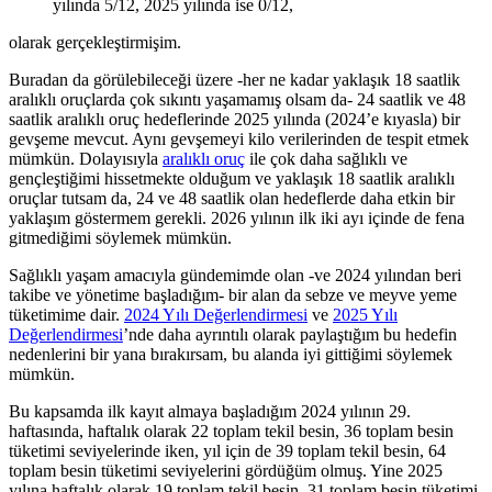
yılında 5/12, 2025 yılında ise 0/12,
olarak gerçekleştirmişim.
Buradan da görülebileceği üzere -her ne kadar yaklaşık 18 saatlik
aralıklı oruçlarda çok sıkıntı yaşamamış olsam da- 24 saatlik ve 48
saatlik aralıklı oruç hedeflerinde 2025 yılında (2024’e kıyasla) bir
gevşeme mevcut. Aynı gevşemeyi kilo verilerinden de tespit etmek
mümkün. Dolayısıyla
aralıklı oruç
ile çok daha sağlıklı ve
gençleştiğimi hissetmekte olduğum ve yaklaşık 18 saatlik aralıklı
oruçlar tutsam da, 24 ve 48 saatlik olan hedeflerde daha etkin bir
yaklaşım göstermem gerekli. 2026 yılının ilk iki ayı içinde de fena
gitmediğimi söylemek mümkün.
Sağlıklı yaşam amacıyla gündemimde olan -ve 2024 yılından beri
takibe ve yönetime başladığım- bir alan da sebze ve meyve yeme
tüketimime dair.
2024 Yılı Değerlendirmesi
ve
2025 Yılı
Değerlendirmesi
’nde daha ayrıntılı olarak paylaştığım bu hedefin
nedenlerini bir yana bırakırsam, bu alanda iyi gittiğimi söylemek
mümkün.
Bu kapsamda ilk kayıt almaya başladığım 2024 yılının 29.
haftasında, haftalık olarak 22 toplam tekil besin, 36 toplam besin
tüketimi seviyelerinde iken, yıl için de 39 toplam tekil besin, 64
toplam besin tüketimi seviyelerini gördüğüm olmuş. Yine 2025
yılına haftalık olarak 19 toplam tekil besin, 31 toplam besin tüketimi