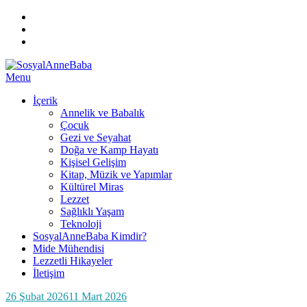
Instagram
Facebook
TWITTER
ARA
Skip
Menu
SosyalAnneBaba
Her Perşembe Saat 10:00'da Yeni ve İlgi Çekici Bilgi!
to
İçerik
content
Annelik ve Babalık
Çocuk
Gezi ve Seyahat
Doğa ve Kamp Hayatı
Kişisel Gelişim
Kitap, Müzik ve Yapımlar
Kültürel Miras
Lezzet
Sağlıklı Yaşam
Teknoloji
SosyalAnneBaba Kimdir?
Mide Mühendisi
Lezzetli Hikayeler
İletişim
Posted
by
26 Şubat 2026
SosyalAnneBaba
11 Mart 2026