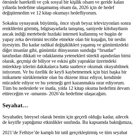
ötesinde hareketli ve çok sosyal bir kişilik olsam ve geride kalan
yıllarda hedefime ulaşamamış olsam da, 2026 için de hedef
değiştirmedim ve 12 kitap okumayı hedefliyorum.
Sokakta oynayarak büyümüş, önce siyah beyaz televizyonları sonra
renklilerini görmüş, bilgisayarlarla tanışmış, saniyede kilobaytların
ancak indiği mertebede hızdaki interneti kullanmış ve bugün de
yapay zeka devrimini tecrübe etmekte olan bir kuşağın, bir neslin
üyesiyim. Bu kadar radikal değişiklikleri yaşamış ve günümüzdeki
diğer insanlar gibi, günümüz dünyasının sunduğu “fırsatlar”
tarafından dikkati ve odaklanma yetenekleri sürekli aşındırılan birisi
olarak, geçmişi de biliyor ve eskisi gibi yapraklar üzerindeki
mürekkep izlerini dakikalarca hatta saatlerce okumak okuyabilmek
istiyorum. Ve bu özellik ile keyfi kaybetmemek için bizi başka bir
istikamete sürüklemekte olan bu düzene itiraz ediyor, kendimle
mücadele ediyor ve bu yeteneği geri kazanmakta ısrar ediyorum.
Tüm bu nedenlerle ve inatla, yılda 12 kitap okuma hedefimi devam
ettireceğim ve -umarım- 2026’da hedefime ulaşacağım.
Seyahat…
Seyahatler, bireysel olarak benim için geçerli olduğu kadar, ailecek
de keyifle yaptığımız etkinlikler sınıfında. Bu kapsamda baktığımıza,
2021’de Fethiye’de kamplı bir tatil gerçekleştirmiş ve tüm seyahat