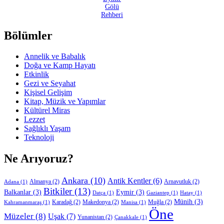
Gölü
Rehberi
Bölümler
Annelik ve Babalık
Doğa ve Kamp Hayatı
Etkinlik
Gezi ve Seyahat
Kişisel Gelişim
Kitap, Müzik ve Yapımlar
Kültürel Miras
Lezzet
Sağlıklı Yaşam
Teknoloji
Ne Arıyoruz?
Ankara
(10)
Antik Kentler
(6)
Almanya
(2)
Arnavutluk
(2)
Adana
(1)
Bitkiler
(13)
Balkanlar
(3)
Eymir
(3)
Datça
(1)
Gaziantep
(1)
Hatay
(1)
Münih
(3)
Karadağ
(2)
Makedonya
(2)
Muğla
(2)
Kahramanmaraş
(1)
Manisa
(1)
Öne
Müzeler
(8)
Uşak
(7)
Yunanistan
(2)
Çanakkale
(1)