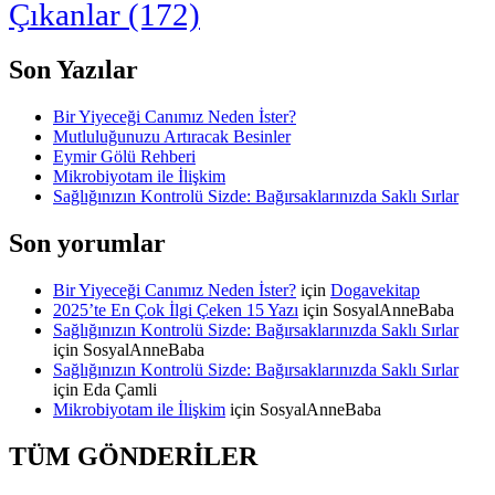
Çıkanlar
(172)
Son Yazılar
Bir Yiyeceği Canımız Neden İster?
Mutluluğunuzu Artıracak Besinler
Eymir Gölü Rehberi
Mikrobiyotam ile İlişkim
Sağlığınızın Kontrolü Sizde: Bağırsaklarınızda Saklı Sırlar
Son yorumlar
Bir Yiyeceği Canımız Neden İster?
için
Dogavekitap
2025’te En Çok İlgi Çeken 15 Yazı
için
SosyalAnneBaba
Sağlığınızın Kontrolü Sizde: Bağırsaklarınızda Saklı Sırlar
için
SosyalAnneBaba
Sağlığınızın Kontrolü Sizde: Bağırsaklarınızda Saklı Sırlar
için
Eda Çamli
Mikrobiyotam ile İlişkim
için
SosyalAnneBaba
TÜM GÖNDERİLER